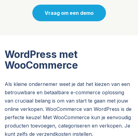
Vraag om een demo
WordPress met
WooCommerce
Als kleine ondernemer weet je dat het kiezen van een
betrouwbare en betaalbare e-commerce oplossing
van cruciaal belang is om van start te gaan met jouw
online verkopen. WooCommerce van WordPress is de
perfecte keuze!
Met
Woo
Commerce
k
un
je
e
env
oud
ig
product
en
to
ev
o
eg
en
,
categor
is
eren
en
ver
k
open
.
Je
k
unt
z
elf
s
de
ver
z
end
k
ost
en
inst
ellen
.