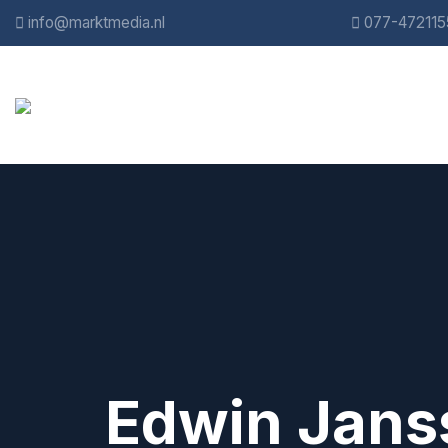
info@marktmedia.nl
077-472115
Edwin Jans