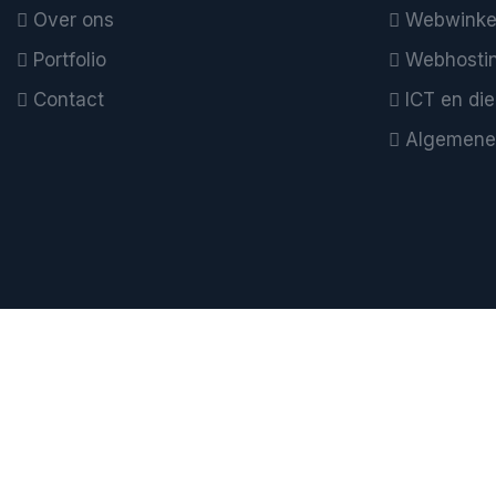
Over ons
Webwinke
Portfolio
Webhosti
Contact
ICT en di
Algemene